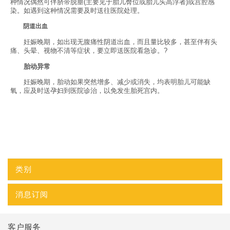
种情况偶然可伴脐带脱垂(主要见于胎儿臀位或胎儿头高浮者)或宫腔感
染。如遇到这种情况需要及时送往医院处理。
阴道出血
妊娠晚期，如出现无腹痛性阴道出血，而且量比较多，甚至伴有头
痛、头晕、视物不清等症状，要立即送医院看急诊。?
胎动异常
妊娠晚期，胎动如果突然增多、减少或消失，均表明胎儿可能缺
氧，应及时送孕妇到医院诊治，以免发生胎死宫内。
类别
消息订阅
客户服务