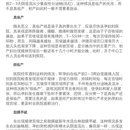
前2～3天阴道流出少量血性分泌物(见红)，这种情况是
临产
的先兆，而
不是真临产，初产妇此时一般不需要看急诊。
真临产
顾名思义，真临产就是孩子真的要出生了，应该尽快送孕妇到医
院。其表现是阵阵腹痛，腰酸。腹痛时腹部发硬，这是由于子宫收缩的
缘故。如果子宫收缩是很有规律的，3～5分钟一次，每次宫缩持续30～
60秒，而且，间隔越来越短，宫缩越来越强，伴随宫缩宫口渐渐开大，
胎儿头也渐渐下降，这种宫缩是有效宫缩，是分娩当中的主要产力。初
产妇出现规律宫缩后一般还有十几个小时才能分娩，此时，月子中心工
作人员会将你送到医院。
假临产
医院经常遇到这样的情况，即孕妇在临产前2～3周自觉腹痛入院，
但到医院检查发现宫缩不规律，宫缩力很弱，持续时间短，每次宫缩时
间多在30秒以下，宫颈管不随宫缩而扩张，不伴有血性分泌物及流水，
这种情况称为“假临产”。该情况因常常在夜间出现，使孕妇和家人很紧
张。所以孕妇发生腹痛下坠时不要紧张、恐惧，应分辨一下是真临产还
是假临产。需要注意的是，如果是经产妇和有过中期引产术史的孕妇出
现宫缩，要及时去医院观察治疗。
胎膜早破
在出现规律宫缩之前胎膜破裂羊水流出称胎膜早破。这种情况多发
生在妊娠晚期。孕妇突然感到有稀水从阴道流出，像排尿一样，出现这