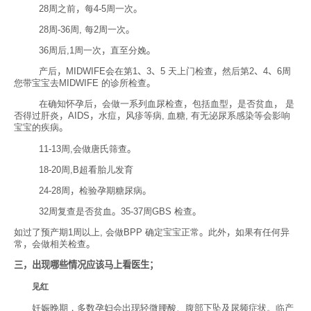
28周之前
，
每4-5周一次
。
28周-36周, 每2周一次
。
36周后,1周一次
，
直至分娩
。
产后
，
MIDWIFE会在第1
、
3
、
5 天上门检查
，
然后第2
、
4
、
6周
您带宝宝去MIDWIFE 的诊所检查
。
在确知怀孕后
，
会做一系列血尿检查
，
包括血型
，
是否贫血
，
是
否得过肝炎
，
AIDS
，
水痘
，
风疹等病, 血糖, 有无泌尿系感染等会影响
宝宝的疾病
。
11-13周,会做唐氏筛查
。
18-20周,B超看胎儿发育
24-28周
，
检验孕期糖尿病
。
32周复查是否贫血
。
35-37周GBS 检查
。
如过了预产期1周以上, 会做BPP 确定宝宝正常
。
此外
，
如果有任何异
常
，
会做相关检查
。
三，
出现哪些情况应该马上看医生；
见红
妊娠晚期，多数孕妇会出现轻微腰酸、腹部下坠及尿频症状。
临产